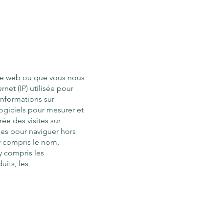
ite web ou que vous nous
net (IP) utilisée pour
 informations sur
logiciels pour mesurer et
ée des visites sur
sées pour naviguer hors
y compris le nom,
y compris les
uits, les