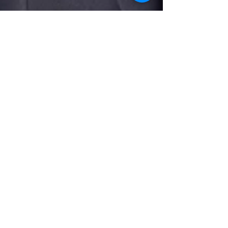
Johan Pidoux
26 mars 2020
2 min de lecture
Les Céphalées (Toutong) 🧠💆‍♂️
Les céphalées, appelées Toutong (头痛) en
médecine traditionnelle chinoise (MTC), sont un
symptôme fréquent qui peut être causé par
divers...