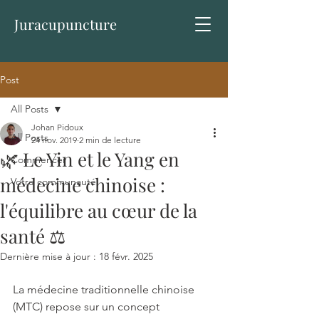
Juracupuncture
Post
All Posts
Johan Pidoux
All Posts
24 nov. 2019
2 min de lecture
🌿 Le Yin et le Yang en
Commencer
médecine chinoise :
Votre communauté
l'équilibre au cœur de la
santé ⚖️
Dernière mise à jour :
18 févr. 2025
La médecine traditionnelle chinoise 
(MTC) repose sur un concept 