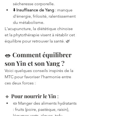
sécheresse corporelle.
⬇️ Insuffisance de Yang
 : manque 
d'énergie, frilosité, ralentissement 
du métabolisme.
L'acupuncture, la diététique chinoise 
et la phytothérapie visent à rétablir cet 
équilibre pour retrouver la santé. 🌿
🥗 Comment équilibrer 
son Yin et son Yang ?
Voici quelques conseils inspirés de la 
MTC pour favoriser l’harmonie entre 
ces deux forces :
🔹 
Pour nourrir le Yin
 :
🥒 Manger des aliments hydratants 
: fruits (poire, pastèque, raisin), 
légumes verts, algues, tofu.