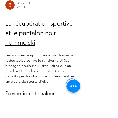
Black Hat
22 juil.
La récupération sportive 
et le 
pantalon noir 
homme ski
Les soins en acupuncture et ventouses sont 
redoutables contre le syndrome Bi (les 
blocages douloureux articulaires dus au 
Froid, à l'Humidité ou au Vent). Ces 
pathologies touchent particulièrement les 
amateurs de sports d'hiver. 
Prévention et chaleur
Avant d'arriver à la table de soin, la 
prophylaxie est de mise. L'accumulation de 
froid dans les genoux (méridiens de 