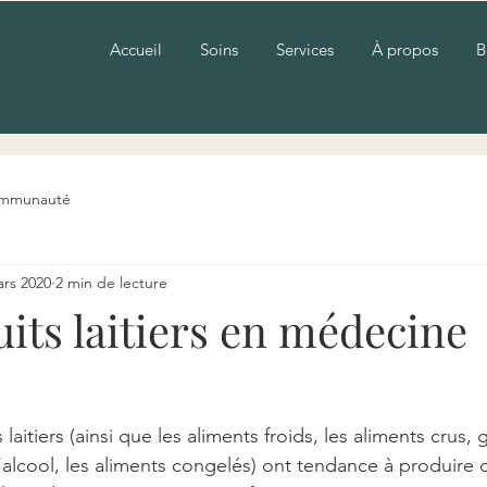
Accueil
Soins
Services
À propos
B
ommunauté
ars 2020
2 min de lecture
its laitiers en médecine
laitiers (ainsi que les aliments froids, les aliments crus, 
’alcool, les aliments congelés) ont tendance à produire 