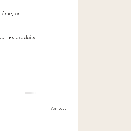
 même, un 
r les produits 
Voir tout