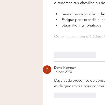
d'œdèmes aux chevilles ou de 
Sensation de lourdeur dan
Fatigue post-prandiale in
Stagnation lymphatique
Outre l'ajustement diététique
J'aime
Répondre
David Hammer
16 nov. 2023
L'ayurveda préconise de cons
et de gingembre pour contrer l
J'aime
Répondre