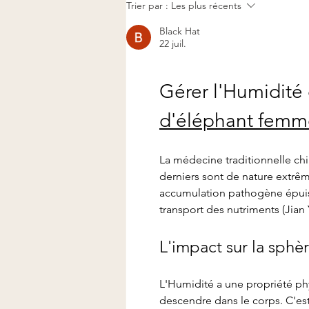
Massage Tuina à Delémont :
Trier par :
Les plus récents
le massage thérapeutique
Black Hat
chinois ancestral
22 juil.
Gérer l'Humidité 
d'éléphant femm
La médecine traditionnelle chin
derniers sont de nature extrêm
accumulation pathogène épuise 
transport des nutriments (Jian 
L'impact sur la sphè
L'Humidité a une propriété phy
descendre dans le corps. C'es