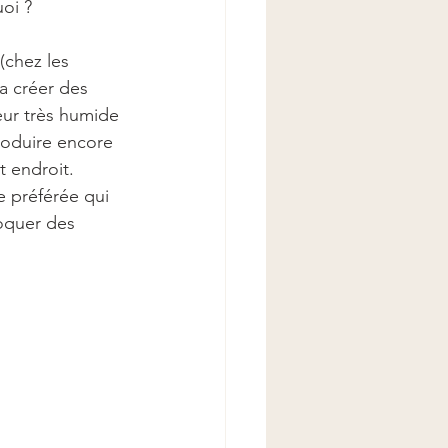
oi ?
(chez les 
va créer des 
eur très humide 
produire encore 
 endroit. 
e préférée qui 
oquer des 