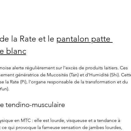
Canicule et médecine
Acup
chinoise : comment rafraîchir
et l'
le corps naturellement
méde
pour
de la Rate et le 
pantalon patte 
e blanc
oise alerte régulièrement sur l'excès de produits laitiers. Ces 
ement génératrice de Mucosités (Tan) et d'Humidité (Shi). Cett
la Rate (Pi), l'organe responsable de la transformation et du 
Yun). 
re tendino-musculaire
sique en MTC : elle est lourde, visqueuse et a tendance à 
t ce qui provoque la fameuse sensation de jambes lourdes, 