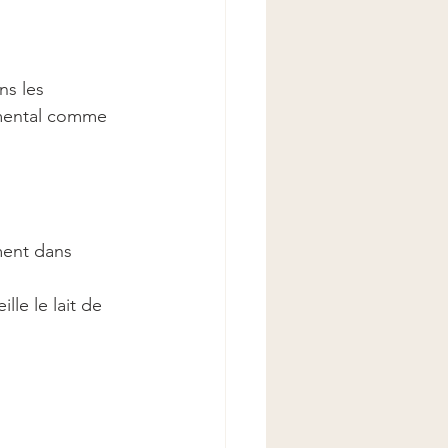
ns les 
e mental comme 
ment dans 
lle le lait de 