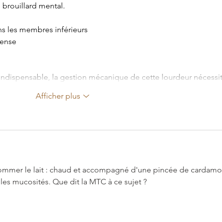
brouillard mental. 
s les membres inférieurs
tense
 indispensable, la gestion mécanique de cette lourdeur nécess
Afficher plus
ommer le lait : chaud et accompagné d'une pincée de cardam
es mucosités. Que dit la MTC à ce sujet ?