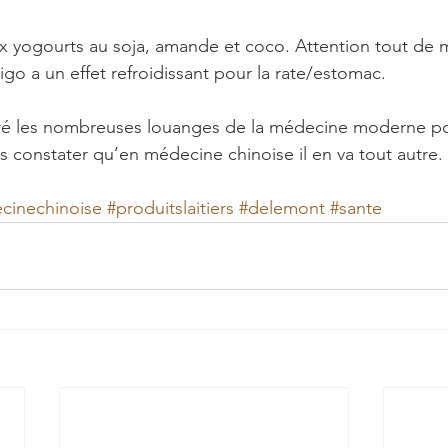
ux yogourts au soja, amande et coco. Attention tout de
igo a un effet refroidissant pour la rate/estomac.
ré les nombreuses louanges de la médecine moderne pou
ns constater qu’en médecine chinoise il en va tout autre.
cinechinoise
#produitslaitiers
#delemont
#sante