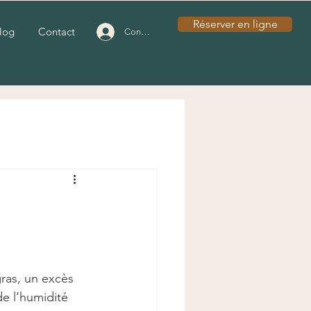
Réserver en ligne
log
Contact
Connexion
gras, un excès 
de l’humidité 