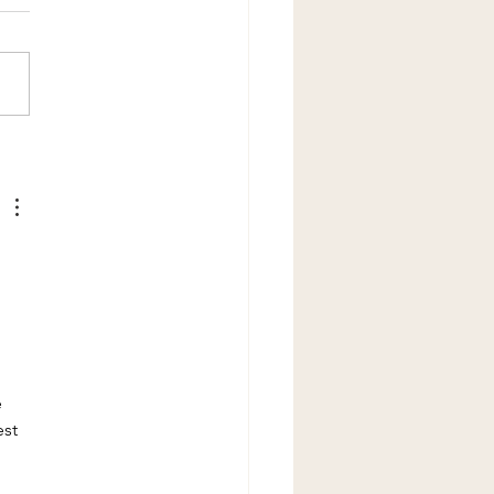
uncture contre le stress
anxiété : ce que la
cine chinoise peut faire
 vous
 
 
st 