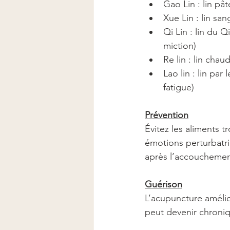
Gao Lin : lin pâ
Xue Lin : lin sa
Qi Lin : lin du 
miction)
Re lin : lin cha
Lao lin : lin pa
fatigue)
Prévention
Évitez les aliments t
émotions perturbatri
après l’accouchemen
Guérison
L’acupuncture amélio
peut devenir chronique