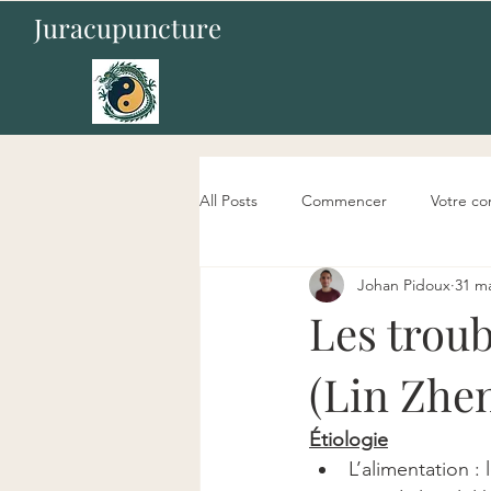
Juracupuncture
All Posts
Commencer
Votre c
Johan Pidoux
31 m
Les trou
(Lin Zhe
Étiologie
L’alimentation :