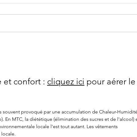
Canicule et médecine
Acup
chinoise : comment rafraîchir
et l'
le corps naturellement
méde
pour
et confort : 
cliquez ici
 pour aérer le
ès souvent provoqué par une accumulation de Chaleur-Humidité
o). En MTC, la diététique (élimination des sucres et de l'alcool) e
nvironnementale locale l'est tout autant. Les vêtements 
locale. 