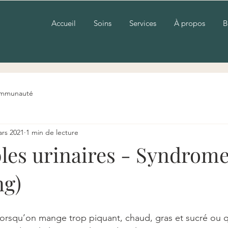
Accueil
Soins
Services
À propos
B
ommunauté
ars 2021
1 min de lecture
bles urinaires - Syndrome
ng)
 lorsqu’on mange trop piquant, chaud, gras et sucré ou 