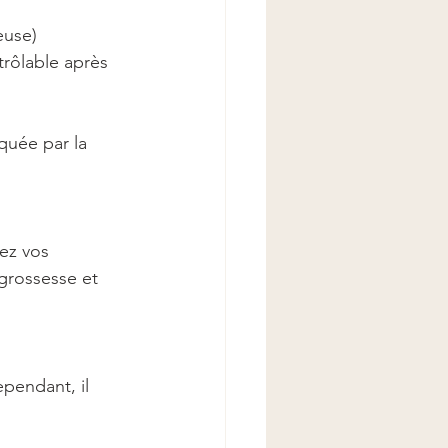
euse)
trôlable après 
quée par la 
ez vos 
grossesse et 
pendant, il 