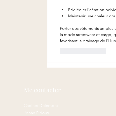
Privilégier l'aération pelv
Maintenir une chaleur do
Porter des vêtements amples es
la mode streetwear et cargo, q
favorisant le drainage de l'Hum
J'aime
Répondre
Me contacter
Cabinet Delémont
Johan Pidoux