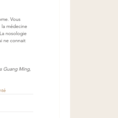
rome. Vous 
e la médecine 
 La nosologie 
i ne connait 
es Guang Ming, 
nté