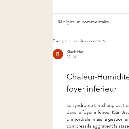
Rédigez un commentaire...
Massage Tuina à Delémont :
Trier par :
Les plus récents
le massage thérapeutique
Black Hat
chinois ancestral
22 juil.
Chaleur-Humidité 
foyer inférieur
Le syndrome Lin Zheng est tr
dans le foyer inférieur (San Jia
primordiale, mais la gestion e
compressifs aggravent la stase 