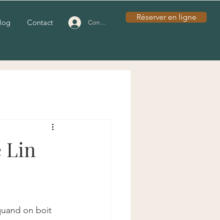
Réserver en ligne
log
Contact
Connexion
 Lin
quand on boit 