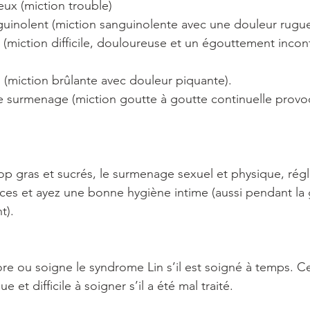
teux (miction trouble)
nguinolent (miction sanguinolente avec une douleur rugu
Qi (miction difficile, douloureuse et un égouttement incon
ud (miction brûlante avec douleur piquante). 
r le surmenage (miction goutte à goutte continuelle provo
rop gras et sucrés, le surmenage sexuel et physique, régl
ces et ayez une bonne hygiène intime (aussi pendant la 
t).
re ou soigne le syndrome Lin s’il est soigné à temps. Ce
 et difficile à soigner s’il a été mal traité.